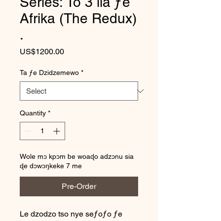
Series: To 3 lia ƒe
Afrika (The Redux)
.
Price
US$1200.00
Ta ƒe Dzidzemewo
*
Quantity
*
Wole mɔ kpɔm be woaɖo adzɔnu sia
ɖe dɔwɔŋkeke 7 me
Pre-Order
Le dzodzo tso nye seƒoƒo ƒe