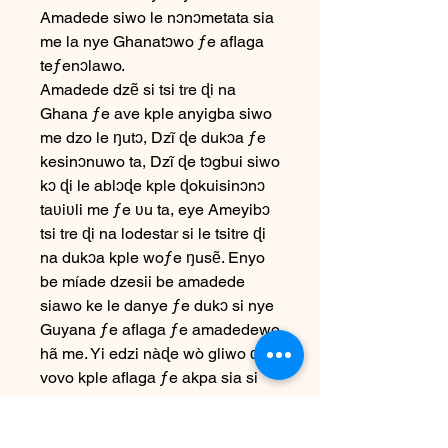
Amadede siwo le nɔnɔmetata sia
me la nye Ghanatɔwo ƒe aflaga
teƒenɔlawo.
Amadede dzẽ si tsi tre ɖi na
Ghana ƒe ave kple anyigba siwo
me dzo le ŋutɔ, Dzĩ ɖe dukɔa ƒe
kesinɔnuwo ta, Dzĩ ɖe tɔgbui siwo
kɔ ɖi le ablɔɖe kple ɖokuisinɔnɔ
taʋiʋli me ƒe ʋu ta, eye Ameyibɔ
tsi tre ɖi na lodestar si le tsitre ɖi
na dukɔa kple woƒe ŋusẽ. Enyo
be míade dzesii be amadede
siawo ke le danye ƒe dukɔ si nye
Guyana ƒe aflaga ƒe amadedewo
hã me. Yi edzi nàɖe wò gliwo ɖe
vovo kple aflaga ƒe akpa sia si
wonya nyuie si nye dɔmenyotɔ.
Le Steve Dzaba Images la,