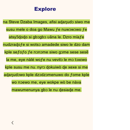
Explore
Steve Dzaba ƒe
na Steve Dzaba Images, afisi aɖaŋudɔ siwo me
Nɔnɔmetatawo
susu mele o doa go Mawu ƒe nuwɔwɔwo ƒe
atsyɔ̃ɖoɖo si gbɔgbɔ ʋãna le. Dzro míaƒe
nudzraɖoƒe si wotsɔ amadede siwo le dzo dam
kple seƒoƒo ƒe nɔnɔme siwo gɔme sese sesẽ
la me, eye nàlé woƒe nu vevitɔ le mɔ tɔxɛwo
kple susu me nu. nyrɔ ɖokuiwò ɖe xexe si me
aɖaŋudɔwo kple dzɔdzɔmenuwo do ƒome kple
wo nɔewo me, eye wokpe wò be nàva
mawumenunya gbɔ le nu ɖesiaɖe me.