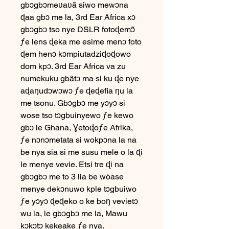
gbɔgbɔmeʋaʋã siwo mewɔna
ɖaa gbɔ me la, 3rd Ear Africa xɔ
gbɔgbɔ tso nye DSLR fotoɖemɔ̃
ƒe lens ɖeka me esime menɔ foto
ɖem henɔ kɔmpiutadziɖoɖowo
dom kpɔ. 3rd Ear Africa va zu
numekuku gbãtɔ ma si ku ɖe nye
aɖaŋudɔwɔwɔ ƒe ɖeɖefia ŋu la
me tsonu. Gbɔgbɔ me yɔyɔ si
wose tso tɔgbuinyewo ƒe kewo
gbɔ le Ghana, Ɣetoɖoƒe Afrika,
ƒe nɔnɔmetata si wokpɔna la na
be nya sia si me susu mele o la ɖi
le menye vevie. Etsi tre ɖi na
gbɔgbɔ me to 3 lia be wòase
menye dekɔnuwo kple tɔgbuiwo
ƒe yɔyɔ ɖeɖeko o ke boŋ vevietɔ
wu la, le gbɔgbɔ me la, Mawu
kɔkɔtɔ kekeake ƒe nya.