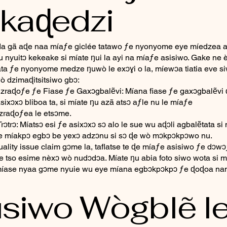
kaɖedzi
da gã aɖe naa míaƒe giclée tatawo ƒe nyonyome eye míedzea
u nyuitɔ kekeake si míate ŋui la ayi na míaƒe asisiwo. Gake ne
ata ƒe nyonyome medze ŋuwò le exɔɣi o la, míewɔa tiatia eve si
ò dzimaɖitsitsiwo gbɔ:
raɖoƒe ƒe Fiase ƒe Gaxɔgbalẽvi: Míana fiase ƒe gaxɔgbalẽvi 
sixɔxɔ bliboa ta, si míate ŋu azã atsɔ aƒle nu le míaƒe
zraɖoƒea le etsɔme.
ɔtrɔ: Míatsɔ esi ƒe asixɔxɔ sɔ alo le sue wu aɖɔli agbalẽtata si
e míakpɔ egbɔ be yexɔ adzɔnu si sɔ ɖe wò mɔkpɔkpɔwo nu.
ality issue claim gɔme la, taflatse te ɖe míaƒe asisiwo ƒe dɔwɔ
 tso esime nèxɔ wò nudɔdɔa. Míate ŋu abia foto siwo wota si
 míase nyaa gɔme nyuie wu eye míana egbɔkpɔkpɔ ƒe ɖoɖoa na
siwo Wògblẽ l