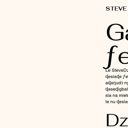
STEVE
G
ƒ
Le SteveDz
ɖesiaɖe ƒe
aɖaŋudɔ ny
ɖaseɖigbal
sia na míe
le nu ɖesi
Dz