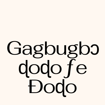
Gagbugbɔ
ɖoɖo ƒe
Ðoɖo