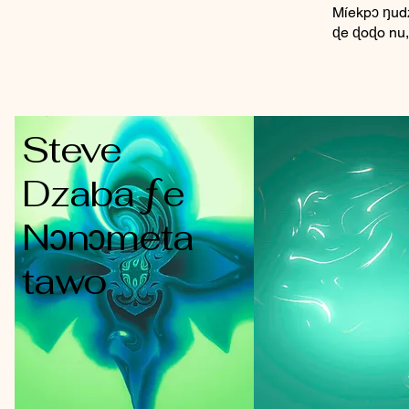
Míekpɔ ŋud
ɖe ɖoɖo nu,
Steve
Dzaba ƒe
Nɔnɔmeta
tawo