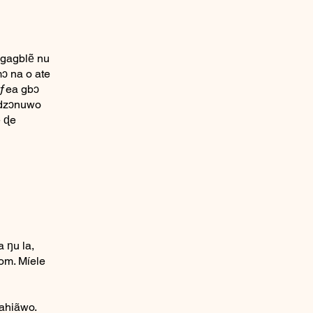
agagblẽ nu
ɔ na o ate
ɔƒea gbɔ
adzɔnuwo
 ɖe
 ŋu la,
com
. Míele
ahiãwo.