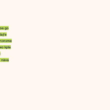
doa go
íaƒe
 nɔnɔme
wo kple
e
 nàva