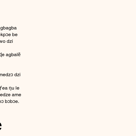
 agbagba
 èkpɔe be
wo dzi
ɖe agbalẽ
 medzɔ dzi
ƒea ŋu le
 medze ame
nɔ bɔbɔe.
e