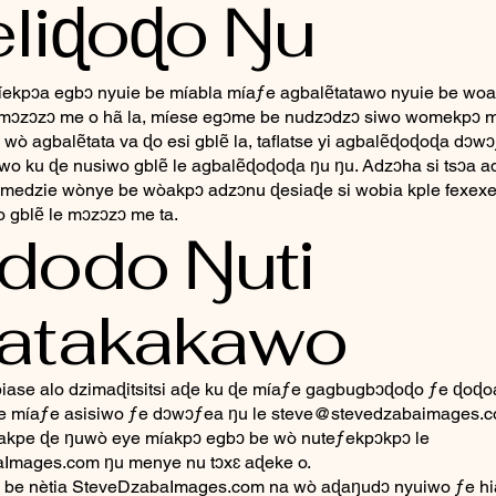
liɖoɖo Ŋu
íekpɔa egbɔ nyuie be míabla míaƒe agbalẽtatawo nyuie be wo
e mɔzɔzɔ me o hã la, míese egɔme be nudzɔdzɔ siwo womekpɔ m
 wò agbalẽtata va ɖo esi gblẽ la, taflatse yi agbalẽɖoɖoɖa dɔw
wo ku ɖe nusiwo gblẽ le agbalẽɖoɖoɖa ŋu ŋu. Adzɔha si tsɔa 
medzie wònye be wòakpɔ adzɔnu ɖesiaɖe si wobia kple fexexe
 gblẽ le mɔzɔzɔ me ta.
dodo Ŋuti
atakakawo
iase alo dzimaɖitsitsi aɖe ku ɖe míaƒe gagbugbɔɖoɖo ƒe ɖoɖoa
 ɖe míaƒe asisiwo ƒe dɔwɔƒea ŋu le
steve@stevedzabaimages.
íakpe ɖe ŋuwò eye míakpɔ egbɔ be wò nuteƒekpɔkpɔ le
Images.com ŋu menye nu tɔxɛ aɖeke o.
 be nètia SteveDzabaImages.com na wò aɖaŋudɔ nyuiwo ƒe hi