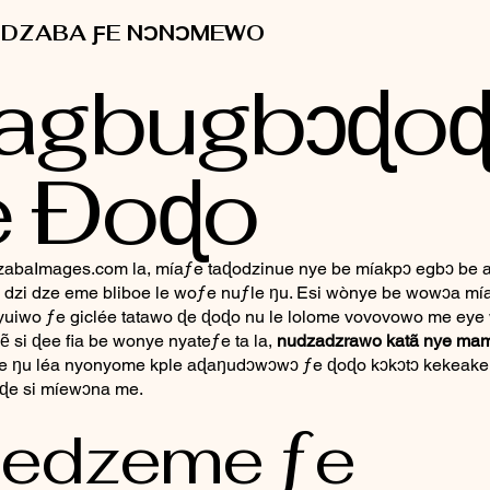
 DZABA ƑE NƆNƆMEWO
agbugbɔɖo
e Ðoɖo
abaImages.com la, míaƒe taɖodzinue nye be míakpɔ egbɔ be a
 dzi dze eme bliboe le woƒe nuƒle ŋu. Esi wònye be wowɔa mí
uiwo ƒe giclée tatawo ɖe ɖoɖo nu le lolome vovovowo me eye
ẽ si ɖee fia be wonye nyateƒe ta la,
nudzadzrawo katã nye mam
te ŋu léa nyonyome kple aɖaŋudɔwɔwɔ ƒe ɖoɖo kɔkɔtɔ kekeake
aɖe si míewɔna me.
edzeme ƒe