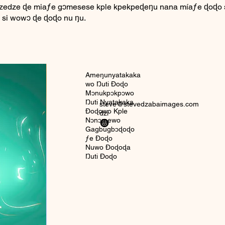
zedze ɖe miaƒe gɔmesese kple kpekpeɖeŋu nana míaƒe ɖoɖo 
 si wowɔ ɖe ɖoɖo nu ŋu.
Ameŋunyatakaka
wo Ŋuti Ðoɖo
Mɔnukpɔkpɔwo
Ŋuti Nyatakaka
steve@stevedzabaimages.com
Ðoɖowo Kple
dzi
Nɔnɔmewo
Gagbugbɔɖoɖo
ƒe Ðoɖo
Nuwo Ðoɖoɖa
Ŋuti Ðoɖo