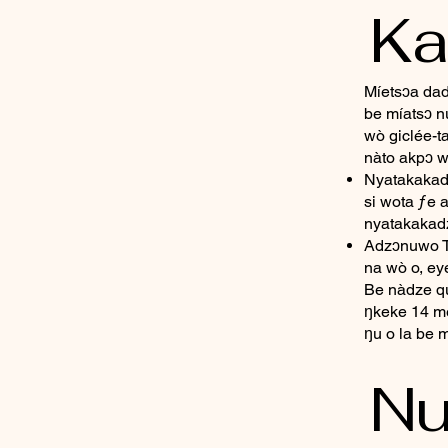
Ka
Míetsɔa da
be míatsɔ n
wò giclée-t
nàto akpɔ w
Nyatakakadz
si wota ƒe a
nyatakakad
Adzɔnuwo Tr
na wò o, ey
Be nàdze qu
ŋkeke 14 me
ŋu o la be
Nu