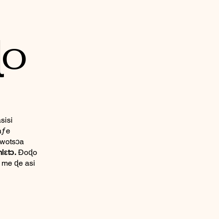
ɖo
sisi
aƒe
 wotsɔa
lɛtɔ.
Ðoɖo
 me ɖe asi