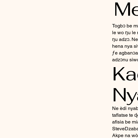
Me
Togbɔ be m
le wo ŋu l
ŋu adzɔ. Ne
hena nya si
ƒe agbanɔa
adzɔnu siwo
Ka
Ny
Ne èdi nyab
taflatse te
afisia be m
SteveDzaba
Akpe na wò