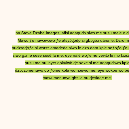
wo
na Steve Dzaba Images, afisi aɖaŋudɔ siwo me susu mele o 
Mawu ƒe nuwɔwɔwo ƒe atsyɔ̃ɖoɖo si gbɔgbɔ ʋãna le. Dzro m
nudzraɖoƒe si wotsɔ amadede siwo le dzo dam kple seƒoƒo ƒe
siwo gɔme sese sesẽ la me, eye nàlé woƒe nu vevitɔ le mɔ tɔxɛ
susu me nu. nyrɔ ɖokuiwò ɖe xexe si me aɖaŋudɔwo kpl
dzɔdzɔmenuwo do ƒome kple wo nɔewo me, eye wokpe wò be
mawumenunya gbɔ le nu ɖesiaɖe me.