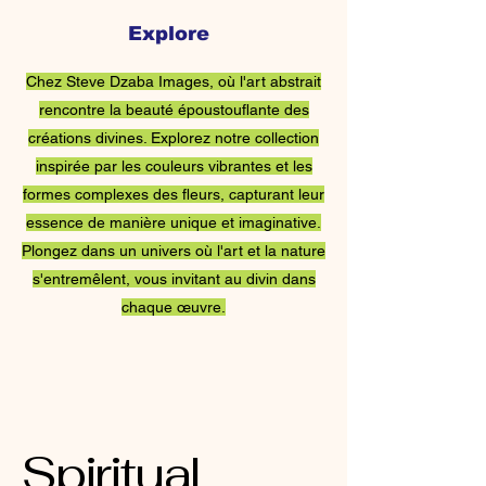
Explore
Images de Steve
Chez Steve Dzaba Images, où l'art abstrait
Dzaba
rencontre la beauté époustouflante des
créations divines. Explorez notre collection
inspirée par les couleurs vibrantes et les
formes complexes des fleurs, capturant leur
essence de manière unique et imaginative.
Plongez dans un univers où l'art et la nature
s'entremêlent, vous invitant au divin dans
chaque œuvre.
Spiritual